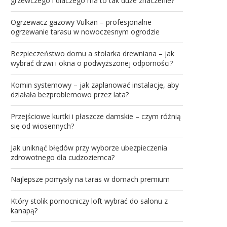
grzewczego i dlaczego ma to tak duże znaczenie?
Ogrzewacz gazowy Vulkan – profesjonalne
ogrzewanie tarasu w nowoczesnym ogrodzie
Bezpieczeństwo domu a stolarka drewniana – jak
wybrać drzwi i okna o podwyższonej odporności?
Komin systemowy – jak zaplanować instalację, aby
działała bezproblemowo przez lata?
Przejściowe kurtki i płaszcze damskie – czym różnią
się od wiosennych?
Jak uniknąć błędów przy wyborze ubezpieczenia
zdrowotnego dla cudzoziemca?
Najlepsze pomysły na taras w domach premium
Który stolik pomocniczy loft wybrać do salonu z
kanapą?