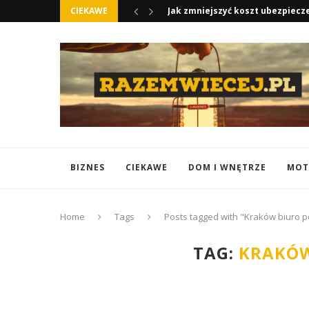
CIEKAWE
Jak zmniejszyć koszt ubezpiec
BIZNES
CIEKAWE
DOM I WNĘTRZE
MOT
Home
Tags
Posts tagged with "Kraków biuro 
TAG:
KRAKÓW