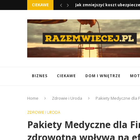
CIEKAWE
Otulacze do Fotelika Samochodow
BIZNES
CIEKAWE
DOM I WNĘTRZE
MOT
Home
Zdrowie i Uroda
Pakiety Medyczne dla 
ZDROWIE I URODA
Pakiety Medyczne dla Fi
zdrowotna wpływa na e