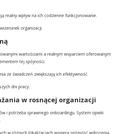
ją realny wpływ na ich codzienne funkcjonowanie.
izerunek organizacji.
jną
arowanymi wartościami a realnym wsparciem oferowanym
ementem tej spójności.
nia ze świadczeń zwiększają ich efektywność.
zych dni pracy.
żania w rosnącej organizacji
ów i potrzeba sprawnego onboardingu. System opieki
.
h w różnych lokalizacjach wspiera spójność wdrożenia.