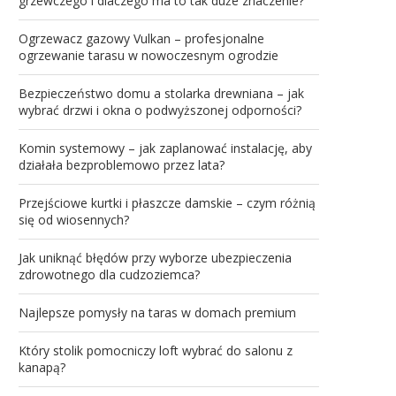
grzewczego i dlaczego ma to tak duże znaczenie?
Ogrzewacz gazowy Vulkan – profesjonalne
ogrzewanie tarasu w nowoczesnym ogrodzie
Bezpieczeństwo domu a stolarka drewniana – jak
wybrać drzwi i okna o podwyższonej odporności?
Komin systemowy – jak zaplanować instalację, aby
działała bezproblemowo przez lata?
Przejściowe kurtki i płaszcze damskie – czym różnią
się od wiosennych?
Jak uniknąć błędów przy wyborze ubezpieczenia
zdrowotnego dla cudzoziemca?
Najlepsze pomysły na taras w domach premium
Który stolik pomocniczy loft wybrać do salonu z
kanapą?