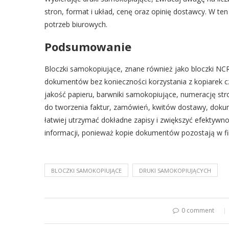
stron, format i układ, cenę oraz opinię dostawcy. W t
potrzeb biurowych.
Podsumowanie
Bloczki samokopiujące, znane również jako bloczki NCR
dokumentów bez konieczności korzystania z kopiarek cz
jakość papieru, barwniki samokopiujące, numerację st
do tworzenia faktur, zamówień, kwitów dostawy, dokumen
łatwiej utrzymać dokładne zapisy i zwiększyć efektywn
informacji, ponieważ kopie dokumentów pozostają w fi
BLOCZKI SAMOKOPIUJĄCE
DRUKI SAMOKOPIUJĄCYCH
0 comment