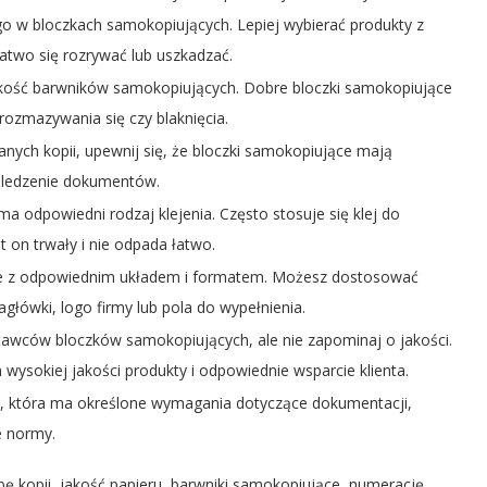
o w bloczkach samokopiujących. Lepiej wybierać produkty z
łatwo się rozrywać lub uszkadzać.
ość barwników samokopiujących. Dobre bloczki samokopiujące
rozmazywania się czy blaknięcia.
nych kopii, upewnij się, że bloczki samokopiujące mają
i śledzenie dokumentów.
 odpowiedni rodzaj klejenia. Często stosuje się klej do
st on trwały i nie odpada łatwo.
ce z odpowiednim układem i formatem. Możesz dostosować
główki, logo firmy lub pola do wypełnienia.
awców bloczków samokopiujących, ale nie zapominaj o jakości.
 wysokiej jakości produkty i odpowiednie wsparcie klienta.
ży, która ma określone wymagania dotyczące dokumentacji,
e normy.
bę kopii, jakość papieru, barwniki samokopiujące, numerację