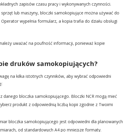
dokładnych zapisów czasu pracy i wykonywanych czynności.
 sprzęt lub maszyny, bloczki samokopiujące można używać do
Operator wypełnia formularz, a kopia trafia do działu obsługi
 należy uważać na poufność informacji, ponieważ kopie
pie druków samokopiujących?
agę na kilka istotnych czynników, aby wybrać odpowiedni
ę:
ć z danego bloczka samokopiującego. Bloczki NCR mogą mieć
Wybierz produkt z odpowiednią liczbą kopii zgodnie z Twoimi
miar bloczka samokopiującego jest odpowiedni dla planowanych
zmiarach, od standardowych A4 po mniejsze formaty.