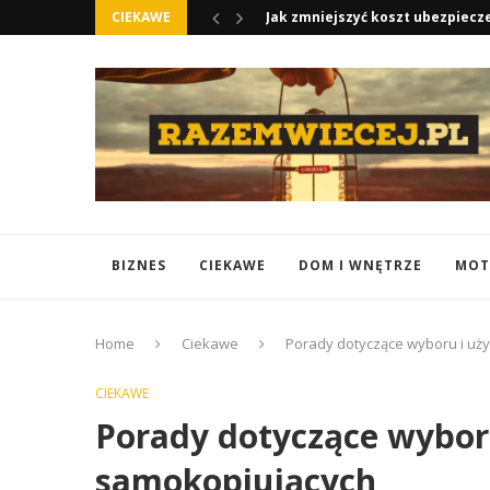
CIEKAWE
Otulacze do Fotelika Samochodow
BIZNES
CIEKAWE
DOM I WNĘTRZE
MOT
Home
Ciekawe
Porady dotyczące wyboru i uż
CIEKAWE
Porady dotyczące wybor
samokopiujących