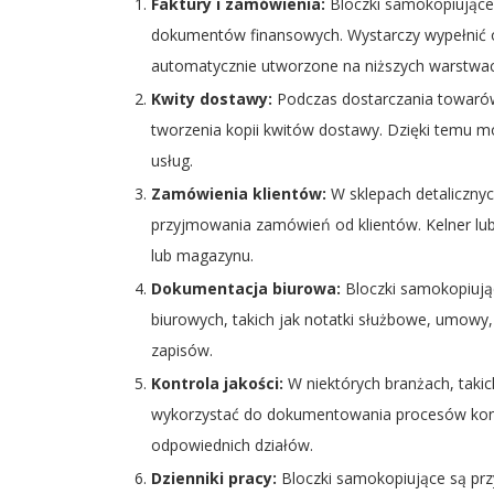
Faktury i zamówienia:
Bloczki samokopiujące 
dokumentów finansowych. Wystarczy wypełnić o
automatycznie utworzone na niższych warstwac
Kwity dostawy:
Podczas dostarczania towaró
tworzenia kopii kwitów dostawy. Dzięki temu 
usług.
Zamówienia klientów:
W sklepach detaliczny
przyjmowania zamówień od klientów. Kelner lub
lub magazynu.
Dokumentacja biurowa:
Bloczki samokopiują
biurowych, takich jak notatki służbowe, umowy,
zapisów.
Kontrola jakości:
W niektórych branżach, taki
wykorzystać do dokumentowania procesów kontro
odpowiednich działów.
Dzienniki pracy:
Bloczki samokopiujące są prz