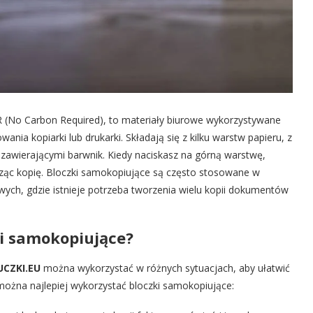
R (No Carbon Required), to materiały biurowe wykorzystywane
ia kopiarki lub drukarki. Składają się z kilku warstw papieru, z
 zawierającymi barwnik. Kiedy naciskasz na górną warstwę,
rząc kopię. Bloczki samokopiujące są często stosowane w
ych, gdzie istnieje potrzeba tworzenia wielu kopii dokumentów
ki samokopiujące?
UCZKI.EU
można wykorzystać w różnych sytuacjach, aby ułatwić
można najlepiej wykorzystać bloczki samokopiujące: