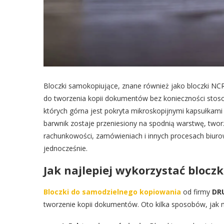
Bloczki samokopiujące, znane również jako bloczki NC
do tworzenia kopii dokumentów bez konieczności stosowan
których górna jest pokryta mikroskopijnymi kapsułkami
barwnik zostaje przeniesiony na spodnią warstwę, two
rachunkowości, zamówieniach i innych procesach biurow
jednocześnie.
Jak najlepiej wykorzystać blocz
Bloczki do samodzielnego kopiowania
od firmy
DR
tworzenie kopii dokumentów. Oto kilka sposobów, jak 