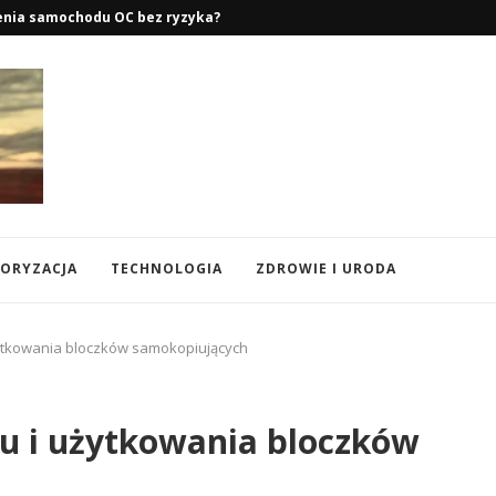
ego – Lato, Zima i...
ORYZACJA
TECHNOLOGIA
ZDROWIE I URODA
ytkowania bloczków samokopiujących
u i użytkowania bloczków