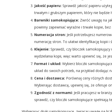
Jakość papieru:
Sprawdź jakość papieru użyteg
trwałym i grubszym papierem, który nie będzie 
Barwniki samokopiujące:
Zwróć uwagę na jak
powinny zapewniać wyraźne i trwałe kopie, bez 
Numeracja stron:
Jeśli potrzebujesz numerowa
numerację stron. To ułatwi identyfikację kopii 
Klejenie:
Sprawdź, czy bloczek samokopiujący ma
wydzielania kopii, więc warto upewnić się, że je
Format i układ:
Wybierz bloczki samokopiują
układ do swoich potrzeb, na przykład dodając na
Cena i dostawca:
Porównaj ceny różnych dost
Wybierając dostawcę, upewnij się, że oferuje on
Zgodność z normami:
Jeśli pracujesz w bran
sprawdź, czy bloczki samokopiujące spełniają t
Wybierając druki samokopiujące, zwracaj uwagę na licz