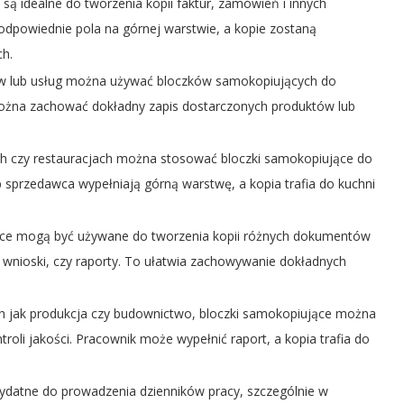
są idealne do tworzenia kopii faktur, zamówień i innych
dpowiednie pola na górnej warstwie, a kopie zostaną
h.
w lub usług można używać bloczków samokopiujących do
można zachować dokładny zapis dostarczonych produktów lub
ch czy restauracjach można stosować bloczki samokopiujące do
 sprzedawca wypełniają górną warstwę, a kopia trafia do kuchni
ce mogą być używane do tworzenia kopii różnych dokumentów
 wnioski, czy raporty. To ułatwia zachowywanie dokładnych
ch jak produkcja czy budownictwo, bloczki samokopiujące można
li jakości. Pracownik może wypełnić raport, a kopia trafia do
ydatne do prowadzenia dzienników pracy, szczególnie w