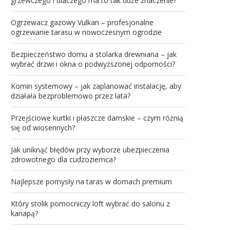
grzewczego i dlaczego ma to tak duże znaczenie?
Ogrzewacz gazowy Vulkan – profesjonalne
ogrzewanie tarasu w nowoczesnym ogrodzie
Bezpieczeństwo domu a stolarka drewniana – jak
wybrać drzwi i okna o podwyższonej odporności?
Komin systemowy – jak zaplanować instalację, aby
działała bezproblemowo przez lata?
Przejściowe kurtki i płaszcze damskie – czym różnią
się od wiosennych?
Jak uniknąć błędów przy wyborze ubezpieczenia
zdrowotnego dla cudzoziemca?
Najlepsze pomysły na taras w domach premium
Który stolik pomocniczy loft wybrać do salonu z
kanapą?