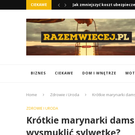
CIEKAWE
Otulacze do Fotelika Samochodow
BIZNES
CIEKAWE
DOM I WNĘTRZE
MOT
Home
Zdrowie i Uroda
Krótkie marynarki damsk
ZDROWIE I URODA
Krótkie marynarki damski
wysmuklić sylwetkę?