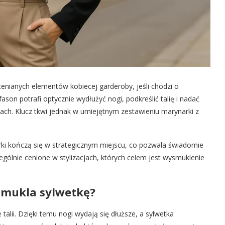
cenianych elementów kobiecej garderoby, jeśli chodzi o
son potrafi optycznie wydłużyć nogi, podkreślić talię i nadać
cjach. Klucz tkwi jednak w umiejętnym zestawieniu marynarki z
rki kończą się w strategicznym miejscu, co pozwala świadomie
ególnie cenione w stylizacjach, których celem jest wysmuklenie
smukla sylwetkę?
talii. Dzięki temu nogi wydają się dłuższe, a sylwetka