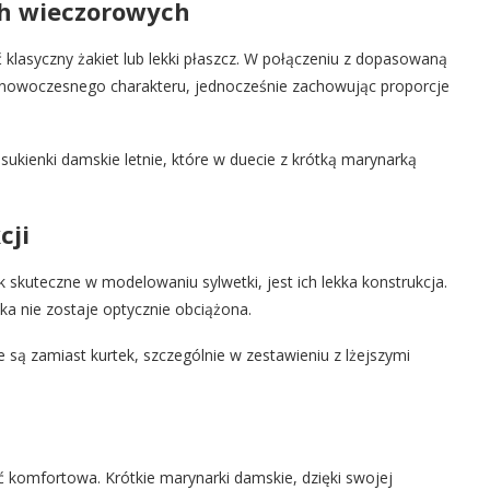
ch wieczorowych
 klasyczny żakiet lub lekki płaszcz. W połączeniu z dopasowaną
ji nowoczesnego charakteru, jednocześnie zachowując proporcje
 sukienki damskie letnie, które w duecie z krótką marynarką
cji
 skuteczne w modelowaniu sylwetki, jest ich lekka konstrukcja.
tka nie zostaje optycznie obciążona.
są zamiast kurtek, szczególnie w zestawieniu z lżejszymi
ć komfortowa. Krótkie marynarki damskie, dzięki swojej