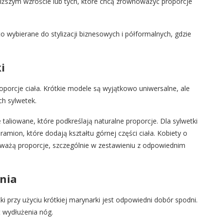
niższym wzroście lub tych, które chcą zrównoważyć proporcje
o wybierane do stylizacji biznesowych i półformalnych, gdzie
i
porcje ciała. Krótkie modele są wyjątkowo uniwersalne, ale
ch sylwetek.
 taliowane, które podkreślają naturalne proporcje. Dla sylwetki
ramion, które dodają kształtu górnej części ciała. Kobiety o
oważą proporcje, szczególnie w zestawieniu z odpowiednim
nia
 przy użyciu krótkiej marynarki jest odpowiedni dobór spodni.
t wydłużenia nóg.