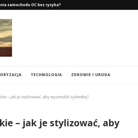
ego – Lato, Zima i...
ORYZACJA
TECHNOLOGIA
ZDROWIE I URODA
ie – jak je stylizować, aby wysmuklić sylwetkę?
e – jak je stylizować, aby