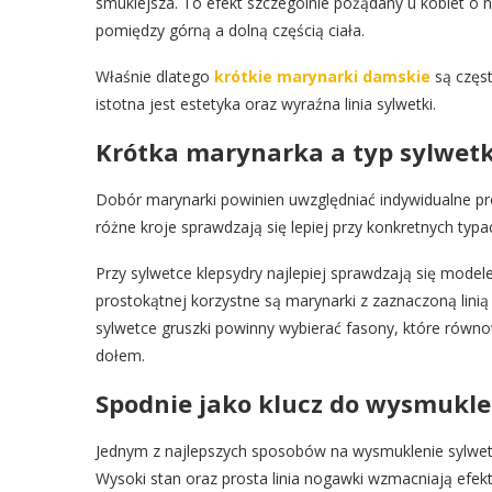
smuklejsza. To efekt szczególnie pożądany u kobiet o 
pomiędzy górną a dolną częścią ciała.
Właśnie dlatego
krótkie marynarki damskie
są częst
istotna jest estetyka oraz wyraźna linia sylwetki.
Krótka marynarka a typ sylwetk
Dobór marynarki powinien uwzględniać indywidualne pro
różne kroje sprawdzają się lepiej przy konkretnych typa
Przy sylwetce klepsydry najlepiej sprawdzają się modele
prostokątnej korzystne są marynarki z zaznaczoną linią 
sylwetce gruszki powinny wybierać fasony, które równ
dołem.
Spodnie jako klucz do wysmukle
Jednym z najlepszych sposobów na wysmuklenie sylwetki
Wysoki stan oraz prosta linia nogawki wzmacniają efek