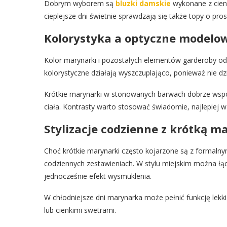
Dobrym wyborem są
bluzki damskie
wykonane z cienk
cieplejsze dni świetnie sprawdzają się także topy o pros
Kolorystyka a optyczne modelow
Kolor marynarki i pozostałych elementów garderoby odg
kolorystyczne działają wyszczuplająco, ponieważ nie dz
Krótkie marynarki w stonowanych barwach dobrze wspó
ciała. Kontrasty warto stosować świadomie, najlepiej w g
Stylizacje codzienne z krótką m
Choć krótkie marynarki często kojarzone są z formal
codziennych zestawieniach. W stylu miejskim można łą
jednocześnie efekt wysmuklenia.
W chłodniejsze dni marynarka może pełnić funkcję lekk
lub cienkimi swetrami.