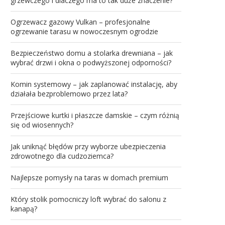
grzewczego i dlaczego ma to tak duże znaczenie?
Ogrzewacz gazowy Vulkan – profesjonalne
ogrzewanie tarasu w nowoczesnym ogrodzie
Bezpieczeństwo domu a stolarka drewniana – jak
wybrać drzwi i okna o podwyższonej odporności?
Komin systemowy – jak zaplanować instalację, aby
działała bezproblemowo przez lata?
Przejściowe kurtki i płaszcze damskie – czym różnią
się od wiosennych?
Jak uniknąć błędów przy wyborze ubezpieczenia
zdrowotnego dla cudzoziemca?
Najlepsze pomysły na taras w domach premium
Który stolik pomocniczy loft wybrać do salonu z
kanapą?