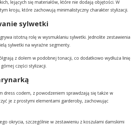
ich, lejących się materiałów, które nie dodają objętości. W
tym kroju, które zachowują minimalistyczny charakter stylizacji.
anie sylwetki
rywa istotną rolę w wysmuklaniu sylwetki. Jednolite zestawienia
ielą sylwetki na wyraźne segmenty.
łgrają z dołem w podobnej tonacji, co dodatkowo wydłuża linię
órnej części stylizacji.
arynarką
nym dress codem, z powodzeniem sprawdzają się także w
czyć je z prostymi elementami garderoby, zachowując
iego okrycia, szczególnie w zestawieniu z koszulami damskimi