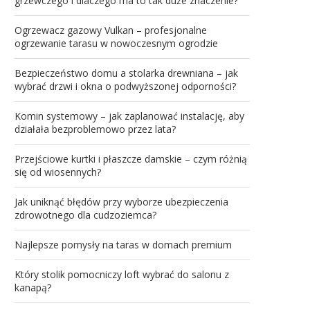
grzewczego i dlaczego ma to tak duże znaczenie?
Ogrzewacz gazowy Vulkan – profesjonalne
ogrzewanie tarasu w nowoczesnym ogrodzie
Bezpieczeństwo domu a stolarka drewniana – jak
wybrać drzwi i okna o podwyższonej odporności?
Komin systemowy – jak zaplanować instalację, aby
działała bezproblemowo przez lata?
Przejściowe kurtki i płaszcze damskie – czym różnią
się od wiosennych?
Jak uniknąć błędów przy wyborze ubezpieczenia
zdrowotnego dla cudzoziemca?
Najlepsze pomysły na taras w domach premium
Który stolik pomocniczy loft wybrać do salonu z
kanapą?