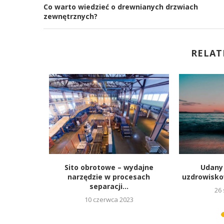
Co warto wiedzieć o drewnianych drzwiach
zewnętrznych?
RELAT
 szyte na
Sito obrotowe – wydajne
Udany
zy...
narzędzie w procesach
uzdrowisk
separacji...
25
26 
10 czerwca 2023