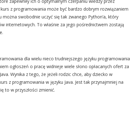
, które zapewniły ich o optymalnym czerpaniu wiedzy przez
że kurs z programowania może być bardzo dobrym rozwiązaniem
ku można swobodnie uczyć się tak zwanego Python’a, który
sów internetowych. To właśnie za jego pośrednictwem zostają
e.
rogramowania dla wielu nieco trudniejszego języku programowania
niem ogłoszeń o pracę widnieje wiele słono opłacanych ofert za
a. Wynika z tego, że jeżeli rodzic chce, aby dziecko w
kurs z programowania w języku Java. Jest tak przynajmniej na
ię to w przyszłości zmienić.