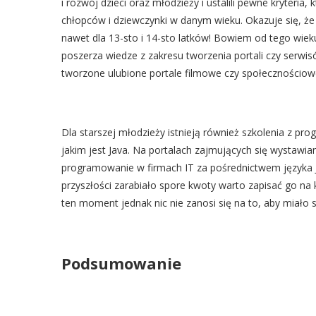
i rozwój dzieci oraz młodzieży i ustalili pewne kryteria
chłopców i dziewczynki w danym wieku. Okazuje się, 
nawet dla 13-sto i 14-sto latków! Bowiem od tego wie
poszerza wiedze z zakresu tworzenia portali czy serwi
tworzone ulubione portale filmowe czy społecznościow
Dla starszej młodzieży istnieją również szkolenia z p
jakim jest Java. Na portalach zajmujących się wystawia
programowanie w firmach IT za pośrednictwem języka Jav
przyszłości zarabiało spore kwoty warto zapisać go na 
ten moment jednak nic nie zanosi się na to, aby miało s
Podsumowanie