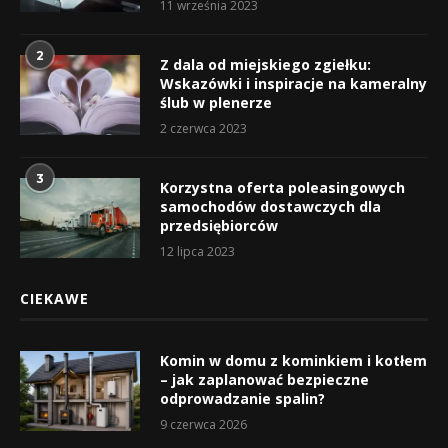
11 września 2023
2
Z dala od miejskiego zgiełku:
Wskazówki i inspiracje na kameralny
ślub w plenerze
2 czerwca 2023
3
Korzystna oferta poleasingowych
samochodów dostawczych dla
przedsiębiorców
12 lipca 2023
CIEKAWE
Komin w domu z kominkiem i kotłem
– jak zaplanować bezpieczne
odprowadzanie spalin?
9 czerwca 2026