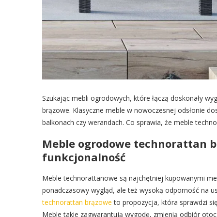
Szukając mebli ogrodowych, które łączą doskonały wyg
brązowe. Klasyczne meble w nowoczesnej odsłonie dosk
balkonach czy werandach. Co sprawia, że meble technor
Meble ogrodowe technorattan br
funkcjonalność
Meble technorattanowe są najchętniej kupowanymi mebl
ponadczasowy wygląd, ale też wysoką odporność na us
technorattan brązowe
to propozycja, która sprawdzi si
Meble takie zagwarantują wygodę, zmienią odbiór otocze