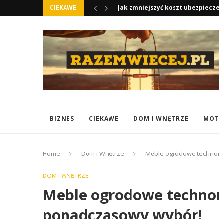
CIEKAWE
Otulacze do Fotelika Samochodow
BIZNES
CIEKAWE
DOM I WNĘTRZE
MOT
Home
Dom i Wnętrze
Meble ogrodowe technor
DOM I WNĘTRZE
Meble ogrodowe technor
ponadczasowy wybór!