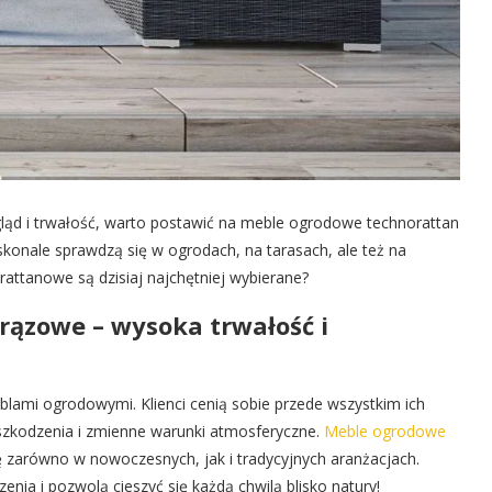
ląd i trwałość, warto postawić na meble ogrodowe technorattan
onale sprawdzą się w ogrodach, na tarasach, ale też na
attanowe są dzisiaj najchętniej wybierane?
ązowe – wysoka trwałość i
ami ogrodowymi. Klienci cenią sobie przede wszystkim ich
zkodzenia i zmienne warunki atmosferyczne.
Meble ogrodowe
ę zarówno w nowoczesnych, jak i tradycyjnych aranżacjach.
nia i pozwolą cieszyć się każdą chwilą blisko natury!