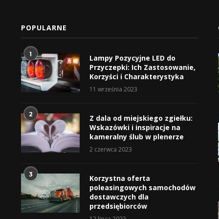
POPULARNE
1
Lampy Pozycyjne LED do
Przyczepki: Ich Zastosowanie,
Korzyści i Charakterystyka
11 września 2023
2
Z dala od miejskiego zgiełku:
Wskazówki i inspiracje na
kameralny ślub w plenerze
2 czerwca 2023
3
Korzystna oferta
poleasingowych samochodów
dostawczych dla
przedsiębiorców
12 lipca 2023