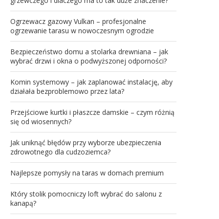
grzewczego i dlaczego ma to tak duże znaczenie?
Ogrzewacz gazowy Vulkan – profesjonalne
ogrzewanie tarasu w nowoczesnym ogrodzie
Bezpieczeństwo domu a stolarka drewniana – jak
wybrać drzwi i okna o podwyższonej odporności?
Komin systemowy – jak zaplanować instalację, aby
działała bezproblemowo przez lata?
Przejściowe kurtki i płaszcze damskie – czym różnią
się od wiosennych?
Jak uniknąć błędów przy wyborze ubezpieczenia
zdrowotnego dla cudzoziemca?
Najlepsze pomysły na taras w domach premium
Który stolik pomocniczy loft wybrać do salonu z
kanapą?