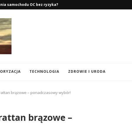
ego – Lato, Zima i...
ORYZACJA
TECHNOLOGIA
ZDROWIE I URODA
attan brązowe – ponadczasowy wybór!
attan brązowe –