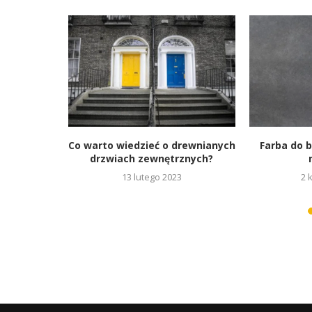
le – duet
Co warto wiedzieć o drewnianych
Farba do 
drzwiach zewnętrznych?
23
13 lutego 2023
2 