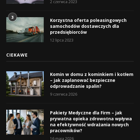
2 czerwca 2023
3
Korzystna oferta poleasingowych
samochodów dostawczych dla
przedsiębiorców
12 lipca 2023
CIEKAWE
Komin w domu z kominkiem i kotłem
– jak zaplanować bezpieczne
odprowadzanie spalin?
9 czerwca 2026
Pakiety Medyczne dla Firm – jak
prywatna opieka zdrowotna wpływa
na efektywność wdrażania nowych
pracowników?
16 maja 2026