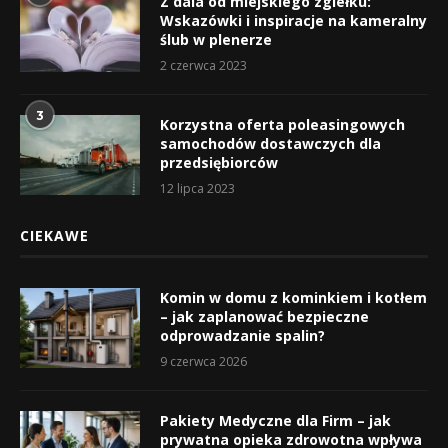
Z dala od miejskiego zgiełku:
Wskazówki i inspiracje na kameralny
ślub w plenerze
2 czerwca 2023
3
Korzystna oferta poleasingowych
samochodów dostawczych dla
przedsiębiorców
12 lipca 2023
CIEKAWE
Komin w domu z kominkiem i kotłem
– jak zaplanować bezpieczne
odprowadzanie spalin?
9 czerwca 2026
Pakiety Medyczne dla Firm – jak
prywatna opieka zdrowotna wpływa